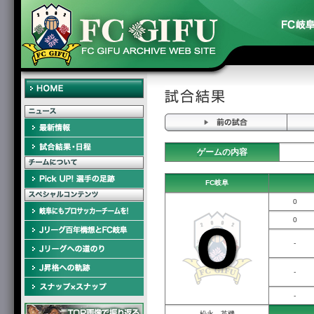
ゲームの内容
FC岐阜
0
0
-
-
-
松永 英機