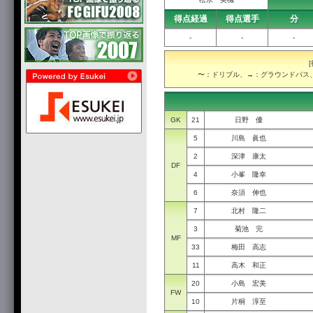
得点経過
得点選手
分
-
-
-
〜：ドリブル、→：グラウンドパス、
GK
21
日野 優
5
川島 眞也
2
深津 康太
DF
4
小峯 隆幸
6
奈須 伸也
7
北村 隆二
3
菊池 完
MF
33
梅田 高志
11
高木 和正
20
小島 宏美
FW
10
片桐 淳至