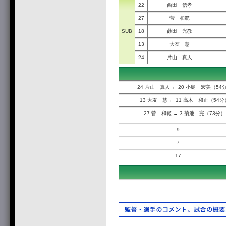
22
西田 信孝
27
菅 和範
SUB
18
藪田 光教
13
大友 慧
24
片山 真人
24 片山 真人 ← 20 小島 宏美（54
13 大友 慧 ← 11 高木 和正（54分
27 菅 和範 ← 3 菊池 完（73分）
9
7
17
-