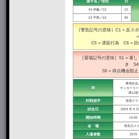
選手名／理由
分
34 伊藤／C2
22
23 平岡／S2
90
［警告記号の意味］C1 = 反スポ
C5 = 遅延行為 C6 =
［退場記号の意味］S1 = 著し
き S
S5 = 得点機会阻止
東海社会
節
サッカーリー
第12節
対戦相手
芙蓉クラ
試合日
2005 年 9 月
開始時間
14:00
会 場
長良川メ
入場者数
2076