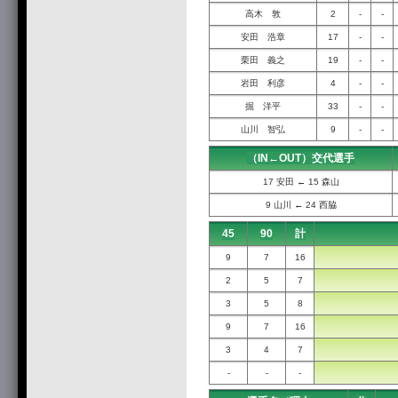
高木 敦
2
-
-
安田 浩章
17
-
-
栗田 義之
19
-
-
岩田 利彦
4
-
-
掘 洋平
33
-
-
山川 智弘
9
-
-
（IN←OUT）交代選手
17 安田 ← 15 森山
9 山川 ← 24 西脇
45
90
計
9
7
16
2
5
7
3
5
8
9
7
16
3
4
7
-
-
-