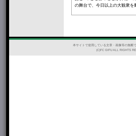
の舞台で、今日以上の大観衆を
本サイトで使用している文章・画像等の無断
(C)FC GIFU ALL RIGHTS R