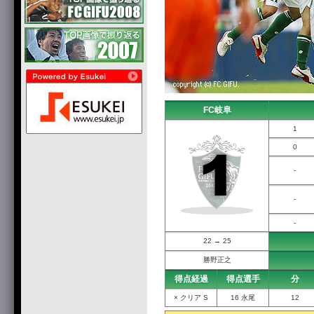
FC岐阜
1
0
-
-
-
22 → 25
勝野正之
得点経過
得点選手
分
× クリア S
16 永尾
12