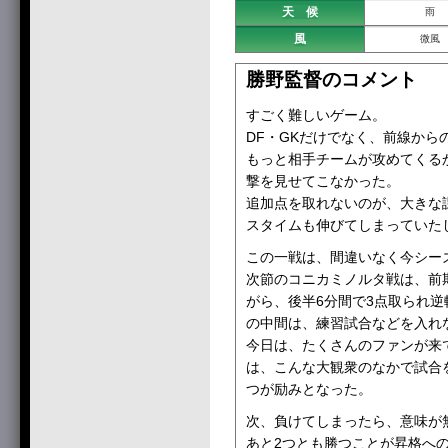
天 候
雨
風
微風
勝野監督のコメント
すごく難しいゲーム。
DF・GKだけでなく、前線か
もっと相手チームが攻めてくる
撃を見せてこなかった。
追加点を取れないのが、大きな
スタイムも伸びてしまっていた
この一戦は、間違いなく今シー
次節のコニカミノルタ戦は、前期
がら、後半6分間で3点取られ
の中間は、練習試合などを入れ
今日は、たくさんのファンが来
は、こんな大観衆のなかで試合
つが励みとなった。
次、負けてしまったら、意味が
あと2つとも勝つことが昇格へ