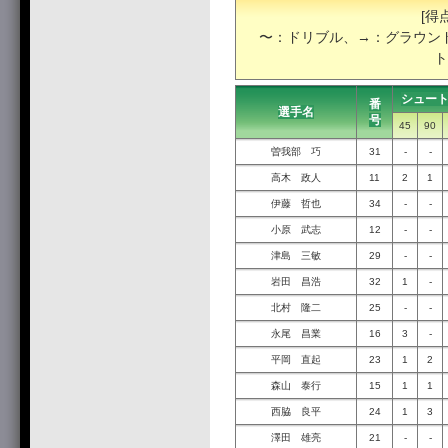
[得
〜：ドリブル、→：グラウンド
ト
シュー
番
選手名
号
45
90
曽我部 巧
31
-
-
高木 政人
11
2
1
伊藤 哲也
34
-
-
小原 武志
12
-
-
津島 三敏
29
-
-
岩田 昌浩
32
1
-
北村 隆二
25
-
-
永尾 昌業
16
3
-
平岡 直起
23
1
2
森山 泰行
15
1
1
西脇 良平
24
1
3
澤田 雄亮
21
-
-